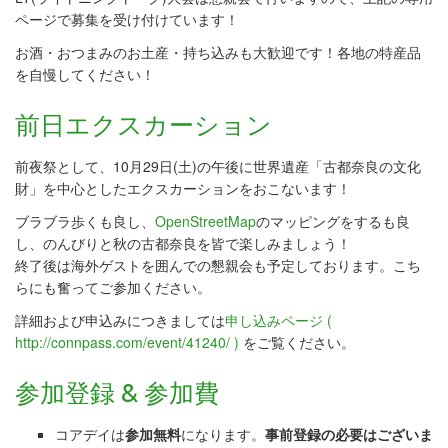
ページで募集を受け付けています！
お酒・おつまみのお土産・持ち込みも大歓迎です！各地の特産品
を自慢してください！
前日エクスカーション
前夜祭として、10月29日(土)の午後に世界遺産「古都奈良の文化
財」を中心としたエクスカーションをおこないます！
ブラブラ歩くも良し、
OpenStreetMap
のマッピングをするも良
し、のんびりと秋の古都奈良を皆で楽しみましょう！
終了後は海外ゲストを囲んでの懇親会も予定しております。こち
らにも奮ってご参加ください。
詳細および申込みにつきましては
申し込みページ (
http://connpass.com/event/41240/ )
をご覧ください。
参加登録 & 参加費
コアデイは
参加無料
になります。
事前登録の必要はございま