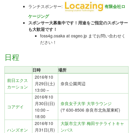
ランチスポンサー:
有限会社ロ
ケージング
スポンサー大募集中です！用途をご指定の
スポンサー
も大歓迎です！
foss4g.osaka at osgeo.jp までお問い合わせく
ださい！
日程
日時
場所
2016年10
前日エクス
月29日(土)
奈良公園周辺
カーション
13:00 –
2016年10
月30日(日)
奈良女子大学 大学ラウンジ
コアデイ
10:00 –
(〒630-8506 奈良市北魚屋東町)
18:00
2016年10
大阪市立大学 梅田サテライトキャ
ハンズオン
月31日(月)
ンパス