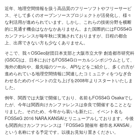
近年、地理空間情報を扱う高品質のフリーソフトやフリーサービ
ス、そして多くのオープンソースプロジェクトが活発化し、様々
な利活用が進められています。しかし、これらの技術分野を横断
的に見通す機会はなかなかありません。また国際的にはFOSS4G
カンファレンスが毎年秋に実施されておりますが、日程の都合
上、出席できない方も少なくありません。
そこで、我々OSGeo財団日本支部と大阪市立大学 創造都市研究科
(GSCC)は、日本におけるFOSS4Gローカルシンポジウムとして、
海外の動向や、最先端のツール、APIなどをご紹介し、多くの方が
進められている地理空間情報に関連したコミュニティをつなぎ合
わせるためのイベントの立ち上げを2008年よりスタートいたしま
した。
例年、関西では大阪で開催しており、名前もFOSS4G Osakaでし
たが、今年は関西向けカンファレンスは奈良で開催することとな
りました
。そのため、今年から装いも新たに、イベント名も
FOSS4G 2016 NARA.KANSAIとリニューアルしております。今後
も関西向けカンファレンスは「FOSS4G 開催年 都市名.KANSAI」
という名称にする予定です。
以後お見知り置きください。