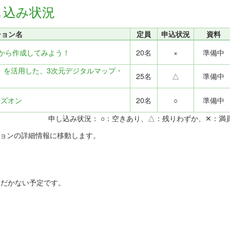
し込み状況
ション名
定員
申込状況
資料
から作成してみよう！
20名
×
準備中
rth』を活用した、3次元デジタルマップ・
25名
△
準備中
ンズオン
20名
○
準備中
申し込み状況： ○：空きあり、△：残りわずか、✕：満
ションの詳細情報に移動します。
ただかない予定です。