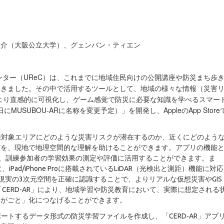
介（大阪公立大学）、グェンバン・ティエン
ター（UReC）は、これまでに地域住民向けの公開講座や防災まち歩
てきました。その中で活用するツールとして、地域の様々な情報（災害
より直感的に可視化し、ゲーム感覚で防災に必要な知識を学べるスマー
MUSUBOU-ARに名称を変更予定）」を開発し、AppleのApp Store
訓練対象エリアにどのような災害リスクが潜在するのか、近くにどのよう
どを、現地で地理空間的な理解を助けることができます。アプリの機能
能があり、訓練参加者の学習効果の測定や評価に活用することができます。ま
Pad/iPhone Proに搭載されているLiDAR（光検出と測距）機能に対応
り現実の3次元空間を正確に認識することで、よりリアルな仮想災害やGIS
CERD-AR」により、地域学習や防災教育において、実際に想定される
わがごと」化につなげることができます。
ポートするデータ形式の防災学習ファイルを作成し、「CERD-AR」アプ