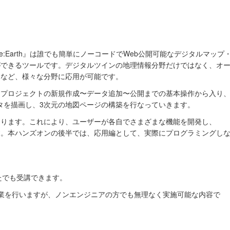
e:Earth』は誰でも簡単にノーコードでWeb公開可能なデジタルマップ
ができるツールです。デジタルツインの地理情報分野だけではなく、オ
習など、様々な分野に応用が可能です。
プロジェクトの新規作成〜データ追加〜公開までの基本操作から入り
ータを描画し、3次元の地図ページの構築を行なっていきます。
があります。これにより、ユーザーが各自でさまざまな機能を開発し、
能です。本ハンズオンの後半では、応用編として、実際にプログラミングし
。
たでも受講できます。
業を行いますが、ノンエンジニアの方でも無理なく実施可能な内容で