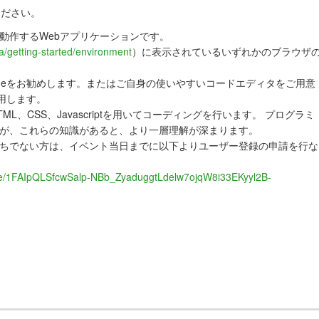
ださい。
ザで動作するWebアプリケーションです。
ja/getting-started/environment
）に表示されているいずれかのブラウザ
odeをお勧めします。またはご自身の使いやすいコードエディタをご用意
用します。
L、CSS、Javascriptを用いてコーディングを行います。 プログラミ
が、これらの知識があると、より一層理解が深まります。
だお持ちでない方は、イベント当日までに以下よりユーザー登録の申請を行な
/d/e/1FAIpQLSfcwSalp-NBb_ZyaduggtLdelw7ojqW8i33EKyyl2B-