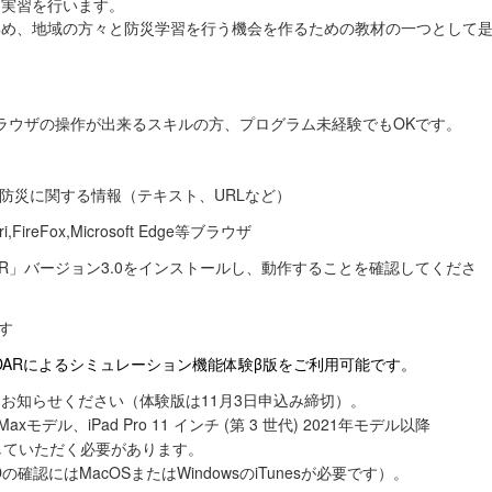
る実習を行います。
集め、地域の方々と防災学習を行う機会を作るための教材の一つとして
ブラウザの操作が出来るスキルの方、プログラム未経験でもOKです。
防災に関する情報（テキスト、URLなど）
FireFox,Microsoft Edge等ブラウザ
ERD-AR」バージョン3.0をインストールし、動作することを確認してくださ
ます
DARによるシミュレーション機能体験β版をご利用可能です。
知らせください（体験版は11月3日申込み締切）。
Maxモデル、iPad Pro 11 インチ (第 3 世代) 2021年モデル以降
ていただく必要があります。
確認にはMacOSまたはWindowsのiTunesが必要です）。