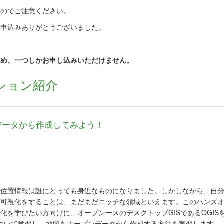
んのでご注意ください。
お申込みありがとうございました。
ため、一つしかお申し込みいただけません。
ション紹介
データから作成してみよう！
位置情報は誰にとっても身近なものになり
ました。しかしながら、自
の可視化をす
ることは、まだまだニッチな領域といえます。
このハンズ
化を学びたい方向けに、オープンースのデスクトップGISで
あるQGIS
について学習し、地図をオープン
データから作成する方法を実習します。