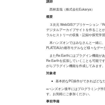
講師
西林直哉（
株式会社Eukarya
）
概要
３次元 WebGISアプリケーション『R
デジタルアーカイブサイトを作ること
ラルヒストリーの収集・記録や探究学
本ハンズオンではみなさんと一緒に、
PLATEAUの都市モデルなど様々なデ
またRe:Earthにはプラグイン機能
Re:Earthを拡張していくことも可
がらプラグイン機能を作成してみます
対象者
基本的なPC操作ができればどな
※ハンズオン後半にはプログラミング作
す。お気軽にご参加ください。
事前準備