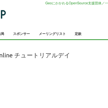
GeoにかかわるOpenSource支援団体／一
務局
スポンサー
メーリングリスト
定款
an Online チュートリアルデイ