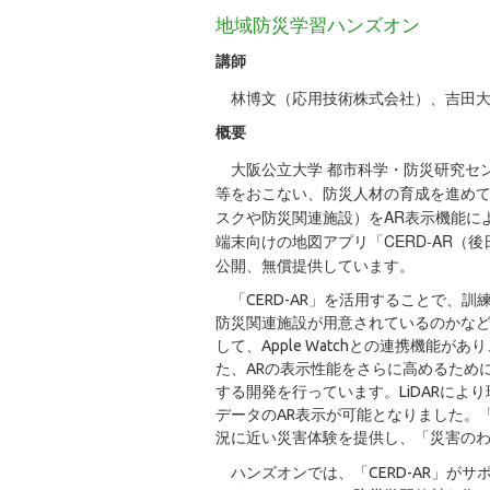
地域防災学習ハンズオン
講師
林博文（応用技術株式会社）、吉田大
概要
大阪公立大学 都市科学・防災研究セン
等をおこない、防災人材の育成を進め
スクや防災関連施設）をAR表示機能に
端末向けの地図アプリ「CERD-AR（後日に
公開、無償提供しています。
「CERD-AR」を活用することで、
防災関連施設が用意されているのかな
して、Apple Watchとの連携機
た、ARの表示性能をさらに高めるために、i
する開発を行っています。LiDARによ
データのAR表示が可能となりました。「
況に近い災害体験を提供し、「災害の
ハンズオンでは、「CERD-AR」がサ