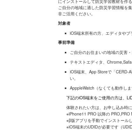
にインストールして防災学習教材を作
ご自分の地域に適した防災学習情報を
非ご活用ください。
対象者
iOS端末所有の方、エディタや
事前準備
ご自分のお住まいの地域の災害・
テキストエディタ、Chrome,Safari,
iOS端末、App Storeで「C
い。
ApppleWatch（なくても動作し
下記のiOS端末をご使用の方は、Li
体験されたい方は、お申し込み時にお
※iPhone11 PRO 以降の PRO,PRO 
※β版アプリを手動でインストールし
※iOS端末のUDIDが必要です（UDIDの